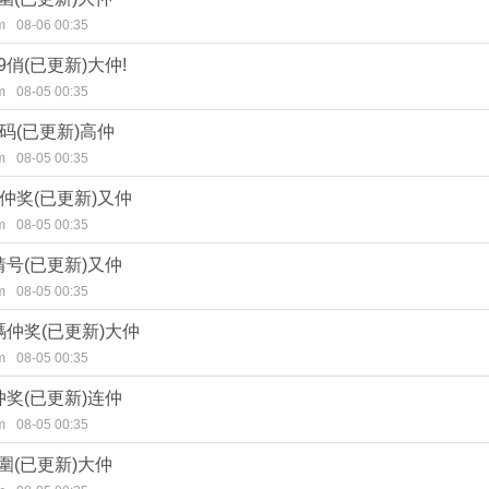
m
08-06 00:35
9俏(已更新)大仲!
m
08-05 00:35
5码(已更新)高仲
m
08-05 00:35
号仲奖(已更新)又仲
m
08-05 00:35
猜号(已更新)又仲
m
08-05 00:35
号碼仲奖(已更新)大仲
m
08-05 00:35
仲奖(已更新)连仲
m
08-05 00:35
包圍(已更新)大仲