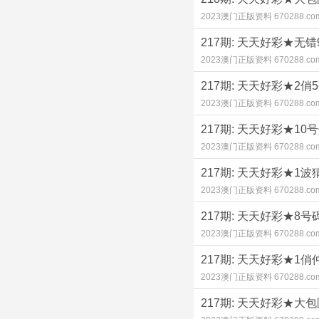
2023澳门正版资料 670288.co
217期: 天天好彩★无错
2023澳门正版资料 670288.co
217期: 天天好彩★2俏
2023澳门正版资料 670288.co
217期: 天天好彩★10
2023澳门正版资料 670288.co
217期: 天天好彩★1波
2023澳门正版资料 670288.co
217期: 天天好彩★8
2023澳门正版资料 670288.co
217期: 天天好彩★1俏
2023澳门正版资料 670288.co
217期: 天天好彩★大